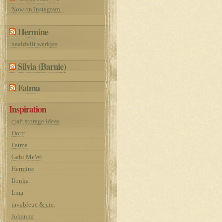
Now on Instagram...
Hermine
naaldvilt werkjes
Silvia (Barnie)
Fatma
Inspiration
craft storage ideas
Dorit
Fatma
Gabi MeWi
Hermine
Ilonka
Irma
javableue & cie.
Johanna