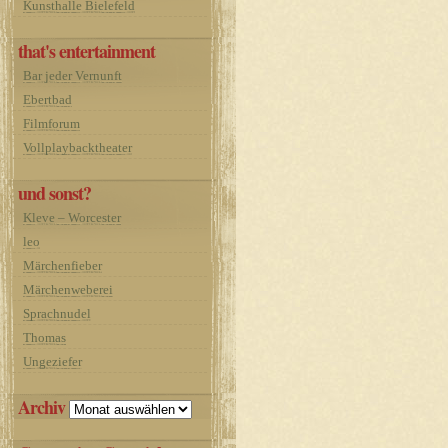
Kunsthalle Bielefeld
that's entertainment
Bar jeder Vernunft
Ebertbad
Filmforum
Vollplaybacktheater
und sonst?
Kleve – Worcester
leo
Märchenfieber
Märchenweberei
Sprachnudel
Thomas
Ungeziefer
Archiv
Archiv