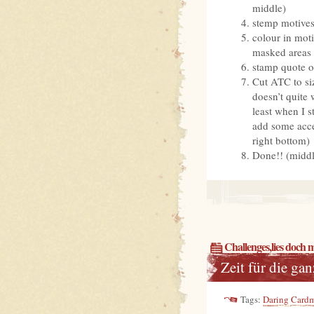
middle)
stemp motives
colour in mot
masked areas (
stamp quote o
Cut ATC to siz
doesn’t quite
least when I s
add some accen
right bottom)
Done!! (middl
Challenges
,
lies doch 
Zeit für die ga
Tags:
Daring Cardm