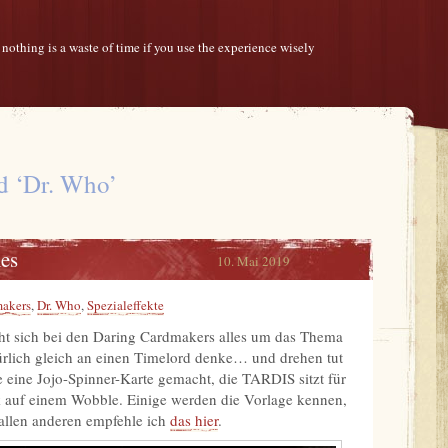
 nothing is a waste of time if you use the experience wisely
d ‘Dr. Who’
es
10. Mai 2019
akers
,
Dr. Who
,
Spezialeffekte
t sich bei den Daring Cardmakers alles um das Thema
ürlich gleich an einen Timelord denke… und drehen tut
e eine Jojo-Spinner-Karte gemacht, die TARDIS sitzt für
auf einem Wobble. Einige werden die Vorlage kennen,
allen anderen empfehle ich
das hier
.