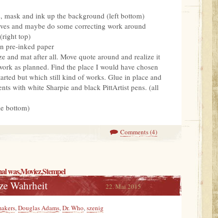
, mask and ink up the background (left bottom)
ives and maybe do some correcting work around
right top)
n pre-inked paper
e and mat after all. Move quote around and realize it
 work as planned. Find the place I would have chosen
tarted but which still kind of works. Glue in place and
ts with white Sharpie and black PittArtist pens. (all
e bottom)
Comments (4)
mal was
,
Moviez
,
Stempel
nze Wahrheit
22. Mai 2015
akers
,
Douglas Adams
,
Dr. Who
,
szenig