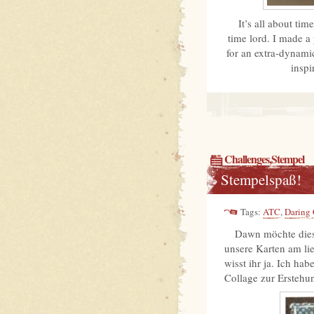
It’s all about ti
time lord. I made a
for an extra-dynami
inspi
Challenges
,
Stempel
Stempelspaß!
Tags:
ATC
,
Daring
Dawn möchte dies
unsere Karten am lie
wisst ihr ja. Ich ha
Collage zur Erstehun