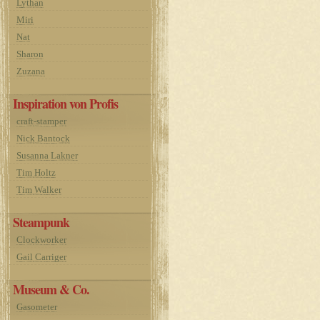
Lythan
Miri
Nat
Sharon
Zuzana
Inspiration von Profis
craft-stamper
Nick Bantock
Susanna Lakner
Tim Holtz
Tim Walker
Steampunk
Clockworker
Gail Carriger
Museum & Co.
Gasometer