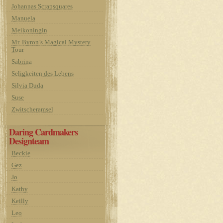
Johannas Scrapsquares
Manuela
Meikoningin
Mr. Byron’s Magical Mystery
Tour
Sabrina
Seligkeiten des Lebens
Silvia Duda
Suse
Zwitscheramsel
Daring Cardmakers
Designteam
Beckie
Gez
Jo
Kathy
Keilly
Leo