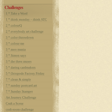
Challenges
1 * Take a Word
1 * think monday – think ATC
2 * colourQ
2 * everybody art challenge
3 * color throwdown
3 * colour me
3 * moo mania
3 * Simon says
3 * the three muses
5 * daring cardmakers
5 * Octopode Factory Friday
7 * clean & simple
7 * sunday postcard art
7 * Sunday Stamper
Art Journey Challenge
Craft a Scene
craft-room challenge