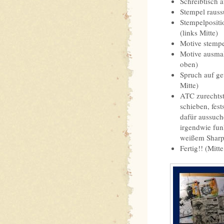
Schreibtisch 
Stempel rauss
Stempelpositi
(links Mitte)
Motive stempe
Motive ausmal
oben)
Spruch auf ge
Mitte)
ATC zurechtst
schieben, fests
dafür aussuche
irgendwie fun
weißem Sharpie
Fertig!! (Mitt