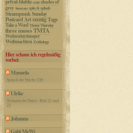
privat-blabla
shades of
resist
grey
spin & splash
Simon says
Steampunk
Sunday
szenig
Postcard Art
Tags
Take a Word
Theme Thursday
three muses
TMTA
Wednesdaystamper
Weihnachten
Zettiology
Hier schaue ich regelmäßig
vorbei:
Manuela
Spruch der Woche 339
Ulrike
Texturen der Natur - Bild 21 und
22
Johanna
Gabi MeWi