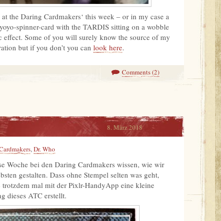
me at the Daring Cardmakers‘ this week – or in my case a
 yoyo-spinner-card with the TARDIS sitting on a wobble
c effect. Some of you will surely know the source of my
ration but if you don’t you can
look here
.
Comments (2)
8. März 2018
 Cardmakers
,
Dr. Who
e Woche bei den Daring Cardmakers wissen, wie wir
bsten gestalten. Dass ohne Stempel selten was geht,
be trotzdem mal mit der Pixlr-HandyApp eine kleine
g dieses ATC erstellt.