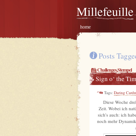
Millefeuille
-
home
Posts Tagge
Challenges
,
Stempel
Sign o‘ the Tim
Tags:
Daring Cardm
Diese Woche dreh
Zeit. Wobei ich nat
sich’s auch: ich hab
noch mehr Dynamik 