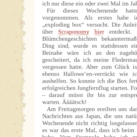
ich nur diese ein oder zwei Mal im Ja
Für dieses Wochenende hat
vorgenommen. Als erstes habe i
„exploding box“ versucht. Die Anlei
über
Scraponomy
hier
entdeckt. 
Blümchengeschichten bekannterma
Ding sind, wurde es stattdessen e
Beinahe wäre ich an den zugehör
gescheitert, da ich meine Flederm
vergessen hatte. Aber zum Glück i
ebenso Hallowe’en-verrückt wie 
aushelfen. So konnte ich die Box fer
erfolgreichen Jungfernflug starten. Fo
– darauf müsst ihr bis zur entspr
warten. Äääätsch!
Am Freitagmorgen ereilten uns dan
Nachrichten aus Japan, die uns natü
Wochenende nicht richtig losgelasse
es war das erste Mal, dass ich beim
habe. Vom Stempeln habe ich mi