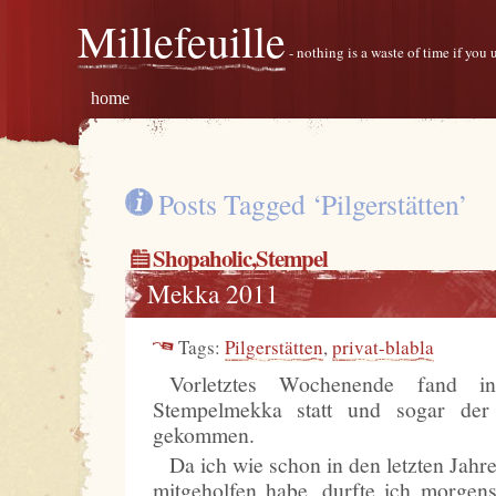
Millefeuille
- nothing is a waste of time if you
home
Posts Tagged ‘Pilgerstätten’
Shopaholic
,
Stempel
Mekka 2011
Tags:
Pilgerstätten
,
privat-blabla
Vorletztes Wochenende fand 
Stempelmekka statt und sogar der
gekommen.
Da ich wie schon in den letzten Jah
mitgeholfen habe, durfte ich morgen