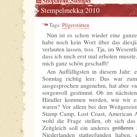
Shopaholic
,
Stempel
Stempelmekka 2010
Tags:
Pilgerstätten
Nun ist es schon wieder eine ganz
habe noch kein Wort über das diesj
verlauten lassen, tsss. Tja, im Wesentl
dass ich mich erst mal erholen musste
mich ganz schön geschafft!
Am Auffälligsten in diesem Jahr: 
Sonntag richtig leer. Das war zum
ausgesprochen angenehm, hat aber vi
sorgenvoll gestimmt. Ob im nächsten
Händler kommen werden, wie wir es
waren? Vor allem bei den Weitgereis
Stamp Camp, Lost Coast, American A
wohl die Frage stellen, ob sich da
Zeitgleich soll ein anderes
größeres
S
Niederlanden stattgefunden haben, 