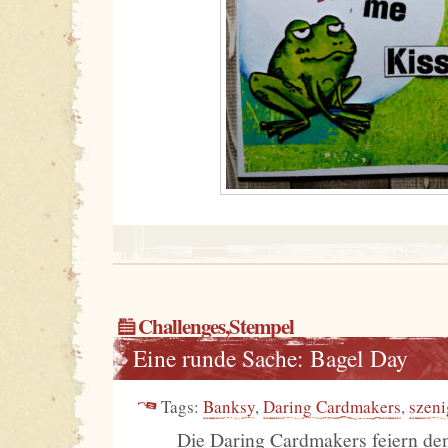
Challenges
,
Stempel
Eine runde Sache: Bagel Day
Tags:
Banksy
,
Daring Cardmakers
,
szeni
Die Daring Cardmakers feiern de