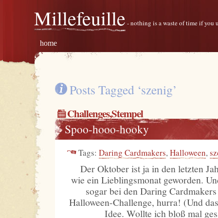
Millefeuille
- nothing is a waste of time if you
home
Posts Tagged ‘szenig’
Challenges
,
Stempel
Spoo-hooo-hooky
Tags:
Daring Cardmakers
,
Halloween
,
sz
Der Oktober ist ja in den letzten J
wie ein Lieblingsmonat geworden. Und
sogar bei den Daring Cardmakers 
Halloween-Challenge, hurra! (Und das
Idee. Wollte ich bloß mal ges