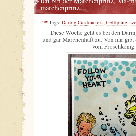
Ich bin der Märchenprinz, Mä-m
märchenprinz…
Tags:
Daring Cardmakers
,
Gelliplate
,
sz
Diese Woche geht es bei den Dari
und gar Märchenhaft zu. Von mir gibt 
vom Froschkönig: