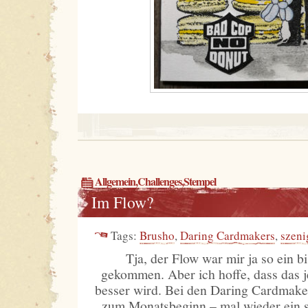
Allgemein
,
Challenges
,
Stempel
Im Flow?
Tags:
Brusho
,
Daring Cardmakers
,
szeni
Tja, der Flow war mir ja so ein 
gekommen. Aber ich hoffe, dass das j
besser wird. Bei den Daring Cardmaker
zum Monatsbeginn – mal wieder ein