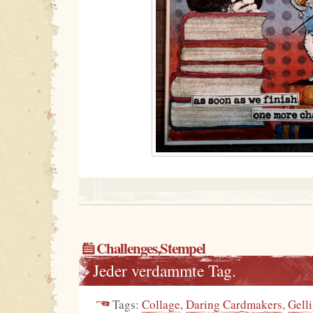
Challenges
,
Stempel
Jeder verdammte Tag.
Tags:
Collage
,
Daring Cardmakers
,
Gelli