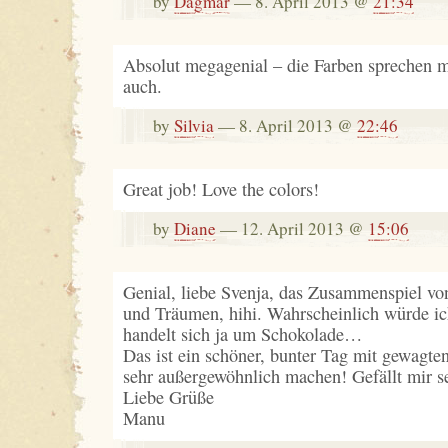
by
Dagmar
— 8. April 2013 @
21:34
Absolut megagenial – die Farben sprechen mi
auch.
by
Silvia
— 8. April 2013 @
22:46
Great job! Love the colors!
by
Diane
— 12. April 2013 @
15:06
Genial, liebe Svenja, das Zusammenspiel vo
und Träumen, hihi. Wahrscheinlich würde ic
handelt sich ja um Schokolade…
Das ist ein schöner, bunter Tag mit gewagten
sehr außergewöhnlich machen! Gefällt mir se
Liebe Grüße
Manu