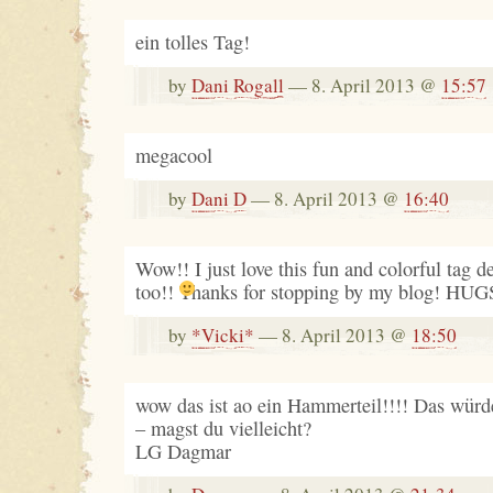
ein tolles Tag!
by
Dani Rogall
— 8. April 2013 @
15:57
megacool
by
Dani D
— 8. April 2013 @
16:40
Wow!! I just love this fun and colorful tag d
too!!
Thanks for stopping by my blog! HUG
by
*Vicki*
— 8. April 2013 @
18:50
wow das ist ao ein Hammerteil!!!! Das würde
– magst du vielleicht?
LG Dagmar