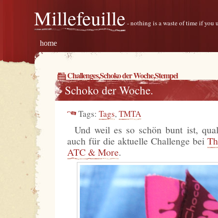
Millefeuille
- nothing is a waste of time if you
home
Challenges
,
Schoko der Woche
,
Stempel
Schoko der Woche.
Tags:
Tags
,
TMTA
Und weil es so schön bunt ist, qual
auch für die aktuelle Challenge bei
Th
ATC & More
.