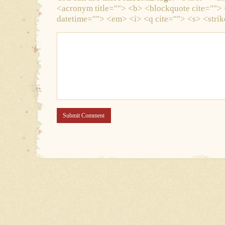
<acronym title=""> <b> <blockquote cite="">
datetime=""> <em> <i> <q cite=""> <s> <stri