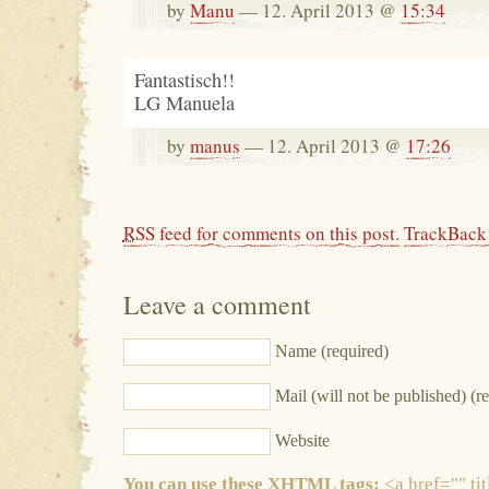
by
Manu
— 12. April 2013 @
15:34
Fantastisch!!
LG Manuela
by
manus
— 12. April 2013 @
17:26
RSS
feed for comments on this post.
TrackBac
Leave a comment
Name (required)
Mail (will not be published) (r
Website
You can use these XHTML tags:
<a href="" tit