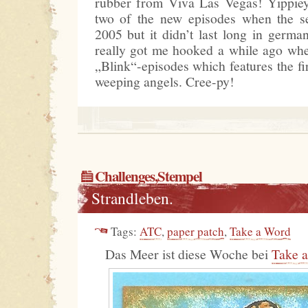
rubber from Viva Las Vegas! Yippiey
two of the new episodes when the se
2005 but it didn’t last long in germ
really got me hooked a while ago wh
„Blink“-episodes which features the fi
weeping angels. Cree-py!
Challenges
,
Stempel
Strandleben.
Tags:
ATC
,
paper patch
,
Take a Word
Das Meer ist diese Woche bei
Take 