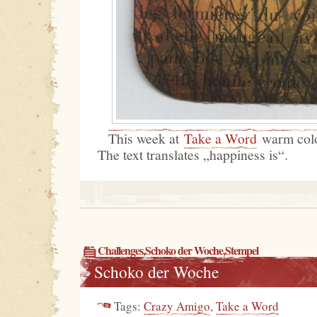
This week at
Take a Word
warm colou
The text translates „happiness is“.
Challenges
,
Schoko der Woche
,
Stempel
Schoko der Woche
Tags:
Crazy Amigo
,
Take a Word