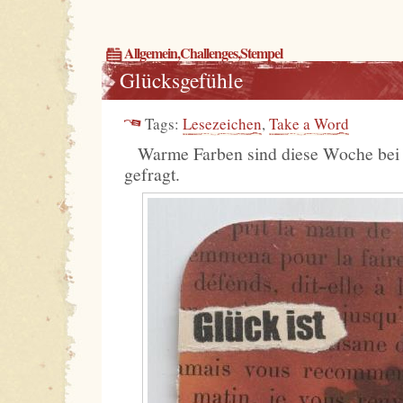
Allgemein
,
Challenges
,
Stempel
Glücksgefühle
Tags:
Lesezeichen
,
Take a Word
Warme Farben sind diese Woche be
gefragt.