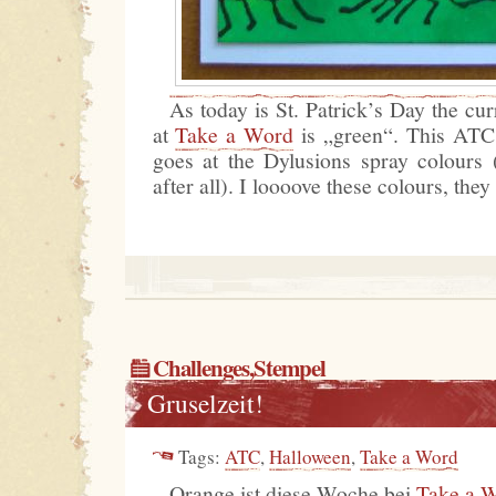
As today is St. Patrick’s Day the cu
at
Take a Word
is „green“. This ATC
goes at the Dylusions spray colours 
after all). I loooove these colours, they
Challenges
,
Stempel
Gruselzeit!
Tags:
ATC
,
Halloween
,
Take a Word
Orange ist diese Woche bei
Take a 