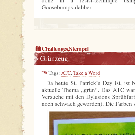
done in a resist-technique usi
Goosebumps-dabber.
Challenges
,
Stempel
Grünzeug.
Tags:
ATC
,
Take a Word
Da heute St. Patrick’s Day ist, ist 
aktuelle Thema „grün“. Das ATC war 
Versuche mit den Dylusions Sprühfarb
noch schwach geworden). Die Farben si