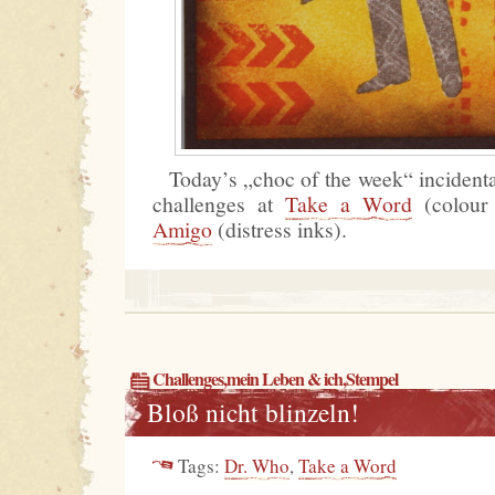
Today’s „choc of the week“ incidenta
challenges at
Take a Word
(colour
Amigo
(distress inks).
Challenges
,
mein Leben & ich
,
Stempel
Bloß nicht blinzeln!
Tags:
Dr. Who
,
Take a Word