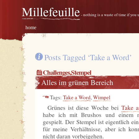
Millefeuille
- nothing is a waste of time if you
home
Posts Tagged ‘Take a Word’
Challenges
,
Stempel
Alles im grünen Bereich
Tags:
Take a Word
,
Wimpel
Grünes ist diese Woche bei
Take 
habe ich mit Brushos und einem 
gespielt. Der Stempel ist eigentlich ei
für meine Verhältnisse, aber ich kon
nicht daran vorbeigehen.