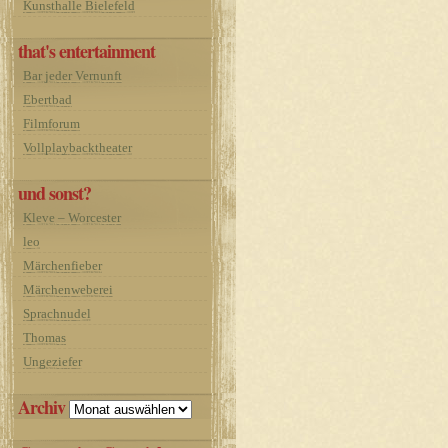
Kunsthalle Bielefeld
that's entertainment
Bar jeder Vernunft
Ebertbad
Filmforum
Vollplaybacktheater
und sonst?
Kleve – Worcester
leo
Märchenfieber
Märchenweberei
Sprachnudel
Thomas
Ungeziefer
Archiv
Archiv