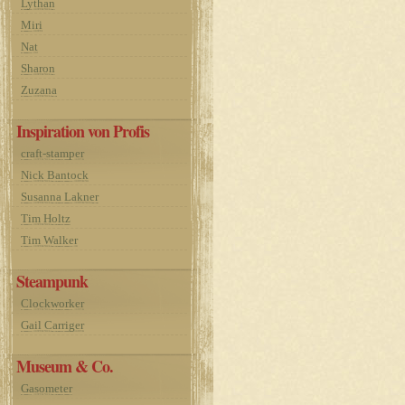
Lythan
Miri
Nat
Sharon
Zuzana
Inspiration von Profis
craft-stamper
Nick Bantock
Susanna Lakner
Tim Holtz
Tim Walker
Steampunk
Clockworker
Gail Carriger
Museum & Co.
Gasometer