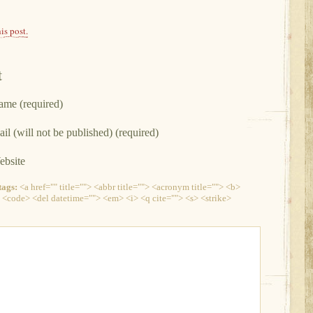
is post.
t
me (required)
il (will not be published) (required)
bsite
ags:
<a href="" title=""> <abbr title=""> <acronym title=""> <b>
 <code> <del datetime=""> <em> <i> <q cite=""> <s> <strike>