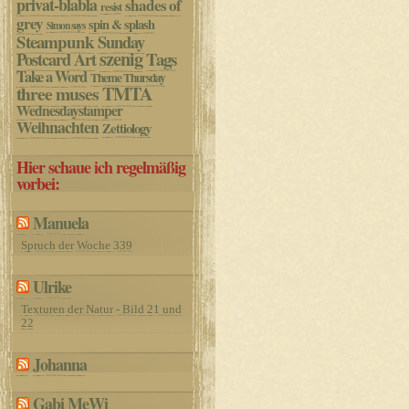
privat-blabla
shades of
resist
grey
spin & splash
Simon says
Steampunk
Sunday
szenig
Postcard Art
Tags
Take a Word
Theme Thursday
three muses
TMTA
Wednesdaystamper
Weihnachten
Zettiology
Hier schaue ich regelmäßig
vorbei:
Manuela
Spruch der Woche 339
Ulrike
Texturen der Natur - Bild 21 und
22
Johanna
Gabi MeWi