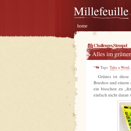
Millefeuille
-
home
Challenges
,
Stempel
Alles im grüne
Tags:
Take a Word
,
Grünes ist dies
Brushos und einem m
ein bisschen zu „fe
einfach nicht daran 