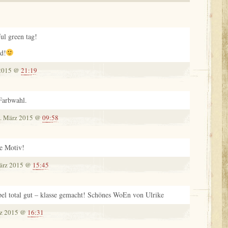
ul green tag!
ad!
2015 @
21:19
Farbwahl.
. März 2015 @
09:58
se Motiv!
ärz 2015 @
15:45
el total gut – klasse gemacht! Schönes WoEn von Ulrike
z 2015 @
16:31