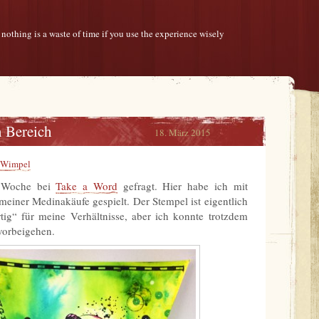
 nothing is a waste of time if you use the experience wisely
n Bereich
18. März 2015
Wimpel
e Woche bei
Take a Word
gefragt. Hier habe ich mit
einer Medinakäufe gespielt. Der Stempel ist eigentlich
rtig“ für meine Verhältnisse, aber ich konnte trotzdem
vorbeigehen.