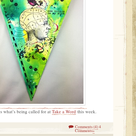
s what’s being called for at
Take a Word
this week.
Comments (4)
4
Comments
»