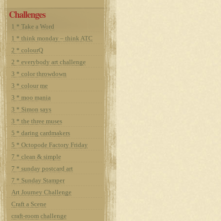
Challenges
1 * Take a Word
1 * think monday – think ATC
2 * colourQ
2 * everybody art challenge
3 * color throwdown
3 * colour me
3 * moo mania
3 * Simon says
3 * the three muses
5 * daring cardmakers
5 * Octopode Factory Friday
7 * clean & simple
7 * sunday postcard art
7 * Sunday Stamper
Art Journey Challenge
Craft a Scene
craft-room challenge