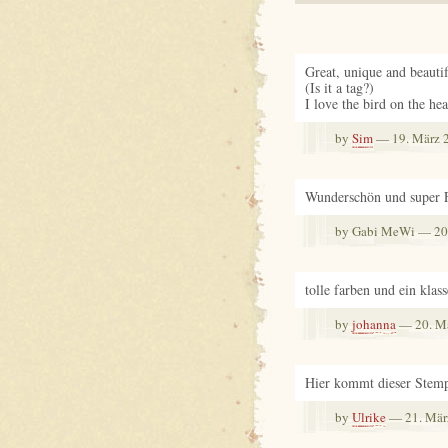
Great, unique and beautif
(Is it a tag?)
I love the bird on the he
by
Sim
— 19. März 
Wunderschön und super 
by Gabi MeWi — 20
tolle farben und ein klas
by
johanna
— 20. M
Hier kommt dieser Stemp
by
Ulrike
— 21. Mär