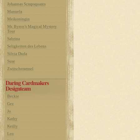
Johannas Scrapsquares
Manuela
Meikoningin
Mr. Byron’s Magical Mystery
Tour
Sabrina
Seligkeiten des Lebens
Silvia Duda
Suse
Zwitscheramsel
Daring Cardmakers
Designteam
Beckie
Gez
Jo
Kathy
Keilly
Leo