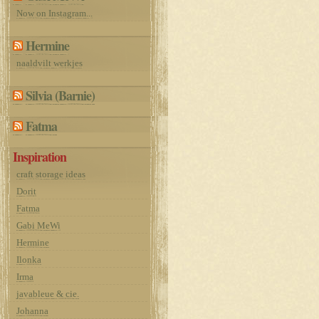
Now on Instagram...
Hermine
naaldvilt werkjes
Silvia (Barnie)
Fatma
Inspiration
craft storage ideas
Dorit
Fatma
Gabi MeWi
Hermine
Ilonka
Irma
javableue & cie.
Johanna