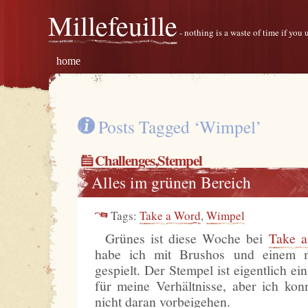
Millefeuille
- nothing is a waste of time if you
home
Posts Tagged ‘Wimpel’
Challenges
,
Stempel
Alles im grünen Bereich
Tags:
Take a Word
,
Wimpel
Grünes ist diese Woche bei
Take 
habe ich mit Brushos und einem 
gespielt. Der Stempel ist eigentlich ei
für meine Verhältnisse, aber ich kon
nicht daran vorbeigehen.