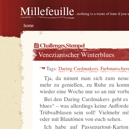
Millefeuille
- nothing is a waste of time if you
home
Challenges
,
Stempel
Venezianischer Winterblues
Tags:
Daring Cardmakers
,
Farbmatscher
Tja, da nimmt man sich zum neuen
mehr zu genießen, zu Ruhe zu kom
wieder eine Woche nur so an mir vorbe
Bei den Daring Cardmakers geht es
blues“ – was allerdings keine Aufford
Trübsalblasen sein soll! Vielmehr m
oder mit Blautönen von euch sehen.
Ich habe auf Passepartout-Karton