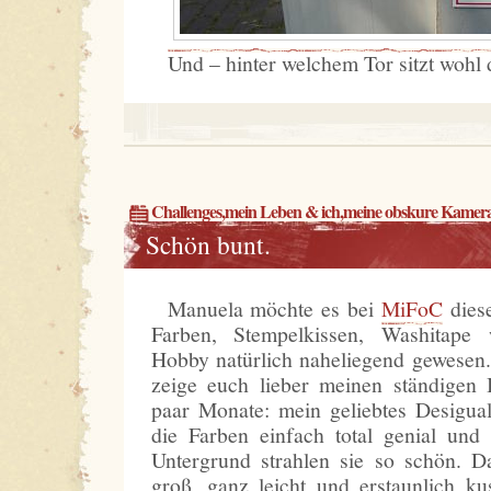
Und – hinter welchem Tor sitzt wohl
Challenges
,
mein Leben & ich
,
meine obskure Kamer
Schön bunt.
Manuela möchte es bei
MiFoC
dies
Farben, Stempelkissen, Washitap
Hobby natürlich naheliegend gewesen.
zeige euch lieber meinen ständigen B
paar Monate: mein geliebtes Desigual
die Farben einfach total genial un
Untergrund strahlen sie so schön. D
groß, ganz leicht und erstaunlich k