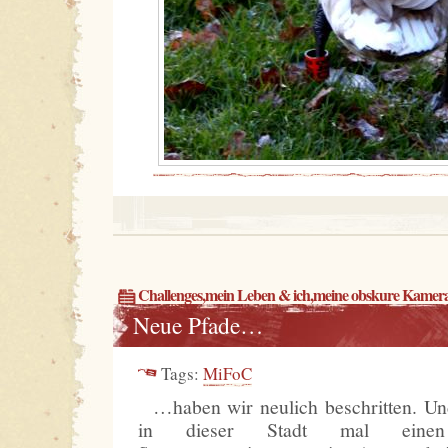
Challenges
,
mein Leben & ich
,
meine obskure Kamer
Neue Pfade…
Tags:
MiFoC
…haben wir neulich beschritten. Un
in dieser Stadt mal einen