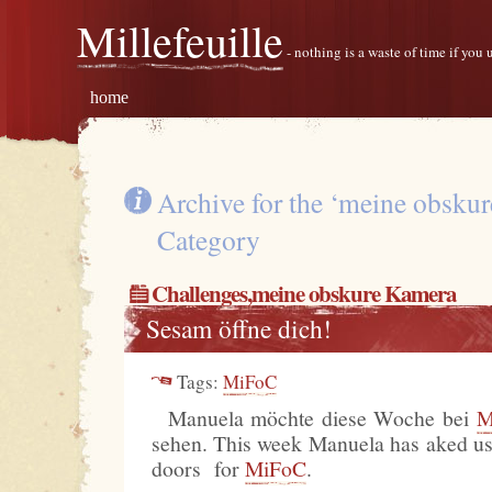
Millefeuille
- nothing is a waste of time if you
home
Archive for the ‘meine obsku
Category
Challenges
,
meine obskure Kamera
Sesam öffne dich!
Tags:
MiFoC
Manuela möchte diese Woche bei
M
sehen. This week Manuela has aked u
doors for
MiFoC
.