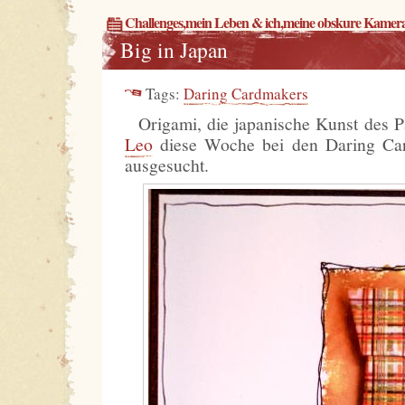
Challenges
,
mein Leben & ich
,
meine obskure Kamer
Big in Japan
Tags:
Daring Cardmakers
Origami, die japanische Kunst des Pa
Leo
diese Woche bei den Daring Ca
ausgesucht.