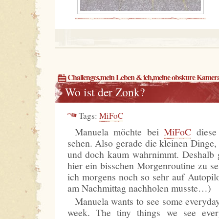
Challenges
,
mein Leben & ich
,
meine obskure Kamer
Wo ist der Zonk?
Tags:
MiFoC
Manuela möchte bei
MiFoC
diese 
sehen. Also gerade die kleinen Dinge, 
und doch kaum wahrnimmt. Deshalb g
hier ein bisschen Morgenroutine zu se
ich morgens noch so sehr auf Autopilo
am Nachmittag nachholen musste…)
Manuela wants to see some everyday
week. The tiny things we see ever