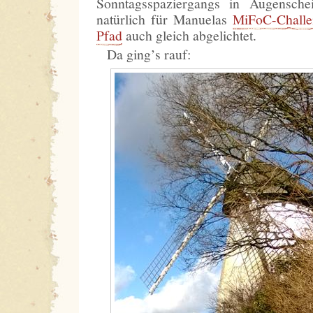
Sonntagsspaziergangs in Augensc
natürlich für Manuelas
MiFoC-Chall
Pfad
auch gleich abgelichtet.
Da ging’s rauf: